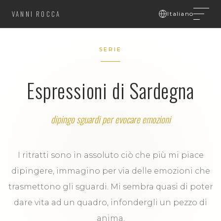
VANNI ROCCA
Italiano
SERIE
Espressioni di Sardegna
dipingo sguardi per evocare emozioni
I ritratti sono in assoluto ciò che più mi piace
dipingere, immagino per via delle emozioni che
trasmettono gli sguardi. Mi sembra quasi di poter
dare vita ad un quadro, infondergli un pezzo di
anima.