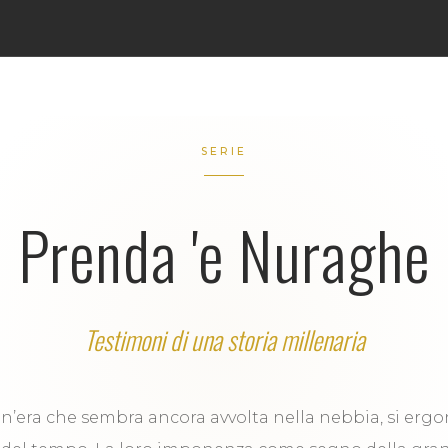
SERIE
Prenda 'e Nuraghe
Testimoni di una storia millenaria
un’era che sembra ancora avvolta nella nebbia, si erg