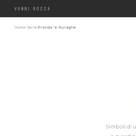
VANNI ROCCA
Home
›
Serie
›
Prenda 'e Nuraghe
Simboli di 