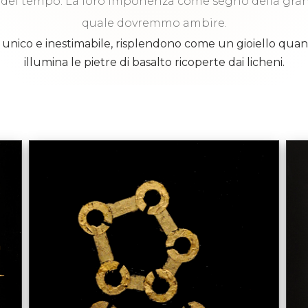
 del tempo. La loro imponenza come segno della gran
quale dovremmo ambire.
 unico e inestimabile, risplendono come un gioiello quando
illumina le pietre di basalto ricoperte dai licheni.