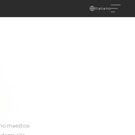
Italiano
ono maestosi