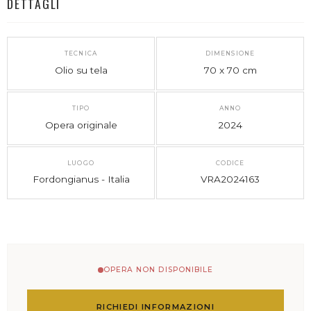
DETTAGLI
TECNICA
DIMENSIONE
Olio su tela
70 x 70 cm
TIPO
ANNO
Opera originale
2024
LUOGO
CODICE
Fordongianus - Italia
VRA2024163
OPERA NON DISPONIBILE
RICHIEDI INFORMAZIONI