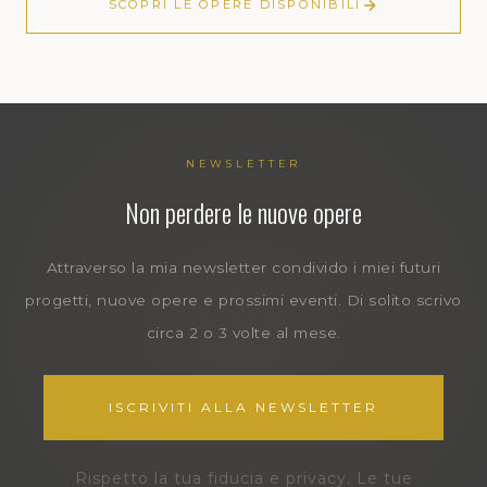
SCOPRI LE OPERE DISPONIBILI
NEWSLETTER
Non perdere le nuove opere
Attraverso la mia newsletter condivido i miei futuri
progetti, nuove opere e prossimi eventi. Di solito scrivo
circa 2 o 3 volte al mese.
ISCRIVITI ALLA NEWSLETTER
Rispetto la tua fiducia e privacy. Le tue